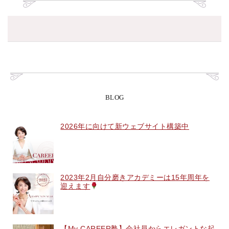
BLOG
2026年に向けて新ウェブサイト構築中
2023年2月自分磨きアカデミーは15年周年を
迎えます
【My CAREER塾】会社員からエレガントな起