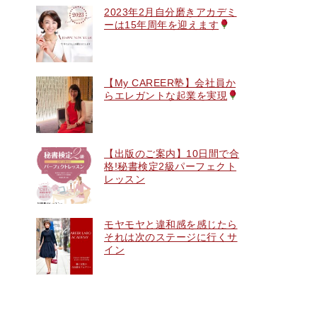
2023年2月自分磨きアカデミ
ーは15年周年を迎えます
【My CAREER塾】会社員か
らエレガントな起業を実現
【出版のご案内】10日間で合
格!秘書検定2級パーフェクト
レッスン
モヤモヤと違和感を感じたら
それは次のステージに行くサ
イン