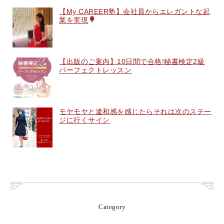
【My CAREER塾】会社員からエレガントな起
業を実現
【出版のご案内】10日間で合格!秘書検定2級
パーフェクトレッスン
モヤモヤと違和感を感じたらそれは次のステー
ジに行くサイン
Category