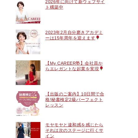
2026年に向けて新ウェブサイ
ト構築中
2023年2月自分磨きアカデミ
ーは15年周年を迎えます
【My CAREER塾】会社員か
らエレガントな起業を実現
【出版のご案内】10日間で合
格!秘書検定2級パーフェクト
レッスン
モヤモヤと違和感を感じたら
それは次のステージに行くサ
イン