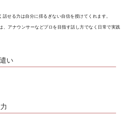
く話せる力は自分に揺るぎない自信を授けてくれます。
すのは、アナウンサーなどプロを目指す話し方でなく
日常で実践
遣い
力