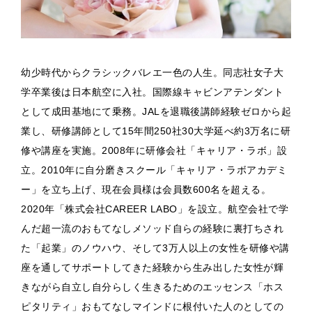
幼少時代からクラシックバレエ一色の人生。同志社女子大
学卒業後は日本航空に入社。国際線キャビンアテンダント
として成田基地にて乗務。JALを退職後講師経験ゼロから起
業し、研修講師として15年間250社30大学延べ約3万名に研
修や講座を実施。2008年に研修会社「キャリア・ラボ」設
立。2010年に自分磨きスクール「キャリア・ラボアカデミ
ー」を立ち上げ、現在会員様は会員数600名を超える。
2020年「株式会社CAREER LABO」を設立。航空会社で学
んだ超一流のおもてなしメソッド自らの経験に裏打ちされ
た「起業」のノウハウ、そして3万人以上の女性を研修や講
座を通してサポートしてきた経験から生み出した女性が輝
きながら自立し自分らしく生きるためのエッセンス「ホス
ピタリティ」おもてなしマインドに根付いた人のとしての