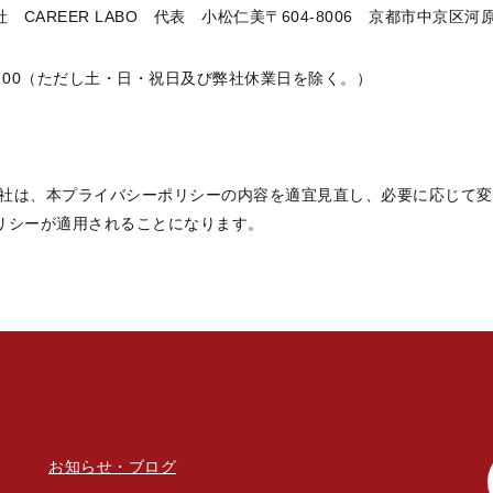
会社
CAREER LABO
代表 小松仁美〒
604-8006
京都市中京区河原
0
0
（ただし土・日・祝日及び弊社休業日を除く。）
社は、本プライバシーポリシーの内容を適宜見直し、必要に応じて変
リシーが適用されることになります。
お知らせ・ブログ