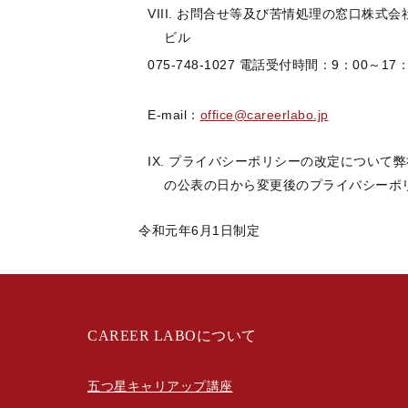
お問合せ等及び苦情処理の窓口株式
ビル
075-748-1027 電話受付時間：
9
：
00
～
17
：
E-mail：
office@careerlabo.jp
プライバシーポリシーの改定について弊
の公表の日から変更後のプライバシーポ
令和元年
6
月
1
日制定
CAREER LABOについて
五つ星キャリアップ講座