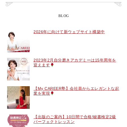
BLOG
2026年に向けて新ウェブサイト構築中
2023年2月自分磨きアカデミーは15年周年を
迎えます
【My CAREER塾】会社員からエレガントな起
業を実現
【出版のご案内】10日間で合格!秘書検定2級
パーフェクトレッスン