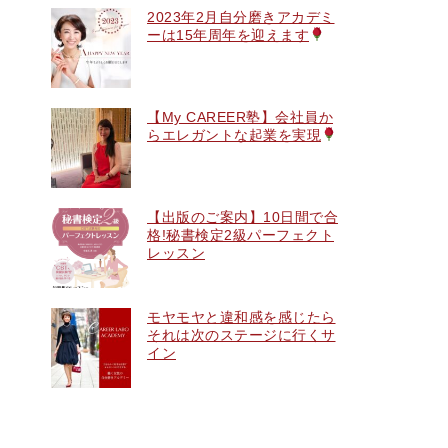
2023年2月自分磨きアカデミ
ーは15年周年を迎えます
【My CAREER塾】会社員か
らエレガントな起業を実現
【出版のご案内】10日間で合
格!秘書検定2級パーフェクト
レッスン
モヤモヤと違和感を感じたら
それは次のステージに行くサ
イン