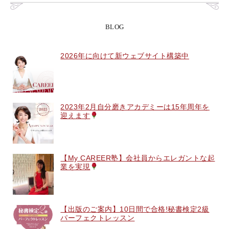
BLOG
2026年に向けて新ウェブサイト構築中
2023年2月自分磨きアカデミーは15年周年を
迎えます
【My CAREER塾】会社員からエレガントな起
業を実現
【出版のご案内】10日間で合格!秘書検定2級
パーフェクトレッスン