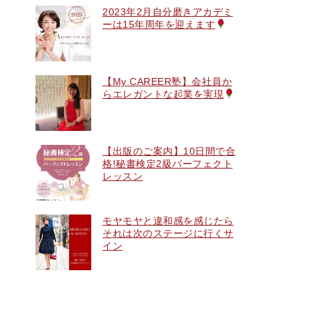
2023年2月自分磨きアカデミ
ーは15年周年を迎えます
【My CAREER塾】会社員か
らエレガントな起業を実現
【出版のご案内】10日間で合
格!秘書検定2級パーフェクト
レッスン
モヤモヤと違和感を感じたら
それは次のステージに行くサ
イン