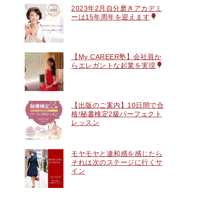
2023年2月自分磨きアカデミ
ーは15年周年を迎えます
【My CAREER塾】会社員か
らエレガントな起業を実現
【出版のご案内】10日間で合
格!秘書検定2級パーフェクト
レッスン
モヤモヤと違和感を感じたら
それは次のステージに行くサ
イン