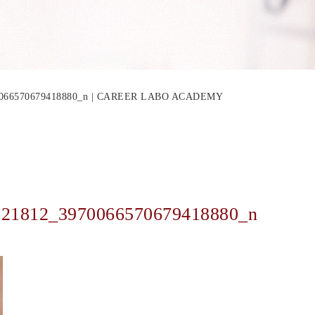
70066570679418880_n | CAREER LABO ACADEMY
021812_3970066570679418880_n