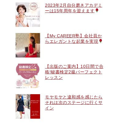
2023年2月自分磨きアカデミ
ーは15年周年を迎えます
【My CAREER塾】会社員か
らエレガントな起業を実現
【出版のご案内】10日間で合
格!秘書検定2級パーフェクト
レッスン
モヤモヤと違和感を感じたら
それは次のステージに行くサ
イン