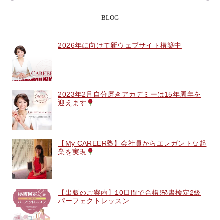
BLOG
2026年に向けて新ウェブサイト構築中
2023年2月自分磨きアカデミーは15年周年を
迎えます
【My CAREER塾】会社員からエレガントな起
業を実現
【出版のご案内】10日間で合格!秘書検定2級
パーフェクトレッスン