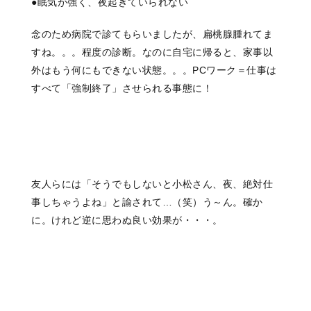
●眠気が強く、
夜起きていられない
念のため病院で診てもらいましたが、
扁桃腺腫れてま
すね。。。
程度の診断。
なのに自宅に帰ると、
家事以
外はもう何にもできない状態。。。
PCワーク＝仕事は
すべて
「強制終了」させられる事態に！
友人らには
「そうでもしないと
小松さん、夜、
絶対仕
事しちゃうよね」
と諭されて…（笑）
う～ん。確か
に。
けれど逆に思わぬ良い効果が・・・。