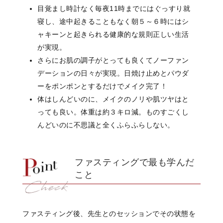
目覚まし時計なく
毎夜11時までにはぐっすり就
寝し、
途中起きることもなく
朝５～６時にはシ
ャキーンと起きられる
健康的な規則正しい生活
が実現。
さらにお肌の調子がとっても良くて
ノーファン
デーションの日々が実現。
日焼け止めとパウダ
ーを
ポンポンとするだけでメイク完了！
体はしんどいのに、メイクのノリや
肌ツヤはと
っても良い。
体重は約３キロ減。
ものすごくし
んどいのに
不思議と全くふらふらしない。
ファスティングで最も学んだ
こと
ファスティング後、
先生とのセッションで
その状態を