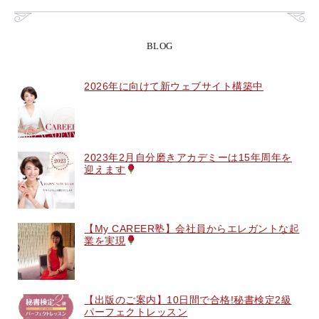
BLOG
2026年に向けて新ウェブサイト構築中
2023年2月自分磨きアカデミーは15年周年を
迎えます
【My CAREER塾】会社員からエレガントな起
業を実現
【出版のご案内】10日間で合格!秘書検定2級
パーフェクトレッスン