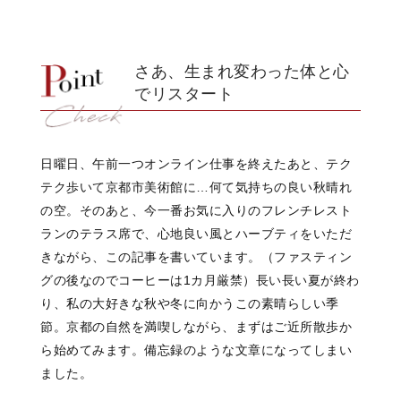
さあ、生まれ変わった体と心
でリスタート
日曜日、
午前一つオンライン仕事を終えたあと、
テク
テク歩いて京都市美術館に…
何て気持ちの良い秋晴れ
の空。
そのあと、今一番お気に入りの
フレンチレスト
ランのテラス席で、
心地良い風と
ハーブティをいただ
きながら、
この記事を書いています。
（ファスティン
グの後なので
コーヒーは1カ月厳禁）
長い長い夏が終わ
り、
私の大好きな秋や冬に向かう
この素晴らしい季
節。
京都の自然を満喫しながら、
まずはご近所散歩か
ら始めてみます。
備忘録のような
文章になってしまい
ました。