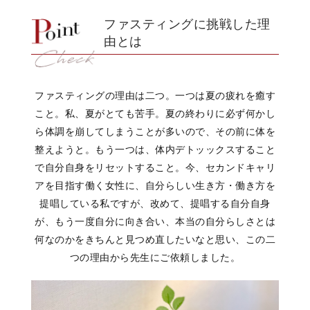
ファスティングに挑戦した理
由とは
ファスティングの理由は二つ。
一つは夏の疲れを癒す
こと。
私、夏がとても苦手。
夏の終わりに必ず何かし
ら
体調を崩してしまうことが多いので、
その前に体を
整えようと。
もう一つは、
体内デトッックスすること
で
自分自身をリセットすること。
今、
セカンドキャリ
アを目指す
働く女性に、
自分らしい生き方・働き方を
提唱している私ですが、
改めて、提唱する自分自身
が、
もう一度自分に向き合い、
本当の自分らしさとは
何なのかを
きちんと見つめ直したいなと思い、
この二
つの理由から
先生にご依頼しました。