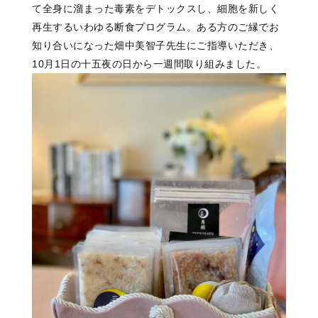
て
全身に溜まった毒素をデトックスし、
細胞を新しく
再生する
いわゆる断食プログラム。
ある方のご縁でお
知り合いになった
畑中美智子先生にご指導いただき、
10月1日の十五夜の日から
一週間取り組みました。