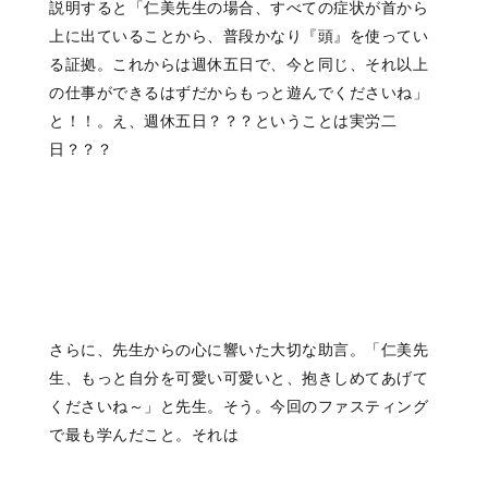
説明すると
「仁美先生の場合、すべての症状が
首から
上に出ていることから、
普段かなり『頭』を使ってい
る証拠。
これからは週休五日で、今と同じ、
それ以上
の仕事ができるはずだから
もっと遊んでくださいね」
と！！。
え、週休五日？？？
ということは実労二
日？？？
さらに、
先生からの心に響いた
大切な助言。
「仁美先
生、
もっと自分を可愛い可愛いと、
抱きしめてあげて
くださいね～」
と先生。そう。今回のファスティング
で最も学んだこと。それは
___________________