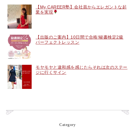
【My CAREER塾】会社員からエレガントな起
業を実現
【出版のご案内】10日間で合格!秘書検定2級
パーフェクトレッスン
モヤモヤと違和感を感じたらそれは次のステー
ジに行くサイン
Category