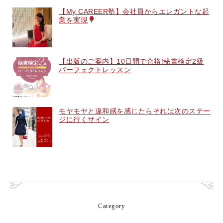
【My CAREER塾】会社員からエレガントな起
業を実現
【出版のご案内】10日間で合格!秘書検定2級
パーフェクトレッスン
モヤモヤと違和感を感じたらそれは次のステー
ジに行くサイン
Category