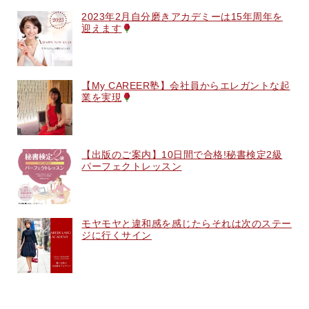
2023年2月自分磨きアカデミーは15年周年を
迎えます
【My CAREER塾】会社員からエレガントな起
業を実現
【出版のご案内】10日間で合格!秘書検定2級
パーフェクトレッスン
モヤモヤと違和感を感じたらそれは次のステー
ジに行くサイン