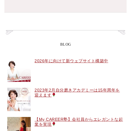
BLOG
2026年に向けて新ウェブサイト構築中
2023年2月自分磨きアカデミーは15年周年を
迎えます
【My CAREER塾】会社員からエレガントな起
業を実現