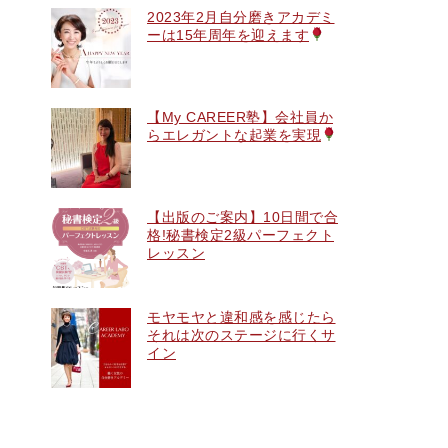
2023年2月自分磨きアカデミ
ーは15年周年を迎えます
【My CAREER塾】会社員か
らエレガントな起業を実現
【出版のご案内】10日間で合
格!秘書検定2級パーフェクト
レッスン
モヤモヤと違和感を感じたら
それは次のステージに行くサ
イン