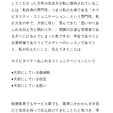
してくださった大学の先生方が
私に期待されているこ
とは
「私自身の専門性」
つまり
私の土俵である
「ホス
ピタリティ・コミュニケーション」
という専門性。
私
が人生の中で、
大切に培い、育んできた
「思いやりあ
ふれる伝え方と関わり方」。
周囲の立派な登壇者であ
る方々に
ひるんでしまった私ですが、
学会であろうと
企業研修であろうと
アカデミーのレッスンであろう
と、
私が伝えたいこと、伝えてきたことは
ホスピタリティあふれる
コミュニケーションという
●大切にしている価値観
●大切にしている信念
●大切にしている想い
医療業界でもサービス業でも、業界にかかわらず大切
だと信念を持って伝え続けてきたことだと気づき、準