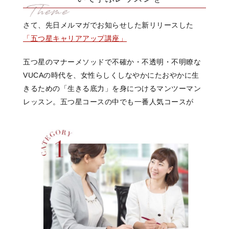
さて、先日メルマガでお知らせした新リリースした
「五つ星キャリアアップ講座」
五つ星のマナーメソッドで
不確か・不透明・不明瞭な
VUCAの時代を、
女性らしくしなやかに
たおやかに生
きるための
「生きる底力」を身につける
マンツーマン
レッスン。
五つ星コースの中でも一番人気コースが