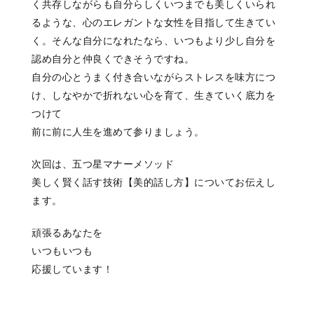
く共存しながらも
自分らしくいつまでも美しくいられ
るような、
心のエレガントな女性を目指して生きてい
く。
そんな自分になれたなら、
いつもより少し自分を
認め
自分と仲良くできそうですね。
自分の心とうまく付き合いながらストレス
を味方につ
け、
しなやかで折れない心を育て、
生きていく底力を
つけて
前に前に人生を進めて参りましょう。
次回は、
五つ星マナーメソッド
美しく賢く話す技術
【美的話し方】
についてお伝えし
ます。
頑張るあなたを
いつもいつも
応援しています！