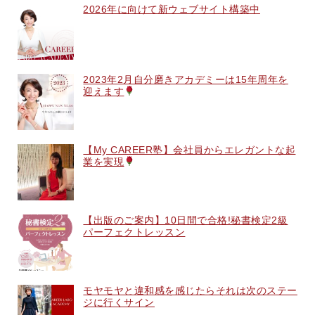
2026年に向けて新ウェブサイト構築中
2023年2月自分磨きアカデミーは15年周年を
迎えます
【My CAREER塾】会社員からエレガントな起
業を実現
【出版のご案内】10日間で合格!秘書検定2級
パーフェクトレッスン
モヤモヤと違和感を感じたらそれは次のステー
ジに行くサイン