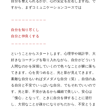
自分を整えられるかが、
心の安定を左右しますね。
で
すから、まず
コミュニケーションコースでは
＿＿＿＿＿＿＿＿＿＿
自分を知り尽くし
自分と仲良くする
＿＿＿＿＿＿＿＿＿＿
ということからスタートします。
心理学や統計学、
大
好きなコーチングを取り入れながら、
自分がどういう
人間なのかを
深堀していくので
色々なことが腑に落ち
てきます。
心を見つめると、
光と影が見えてきます。
素敵な自分もいれば
ダメダメな自分（笑）。
自信のあ
る自分と
不安でいっぱいな自分。
でもそれでいいので
す。
光と影、
不安があるから繊細で美しい。
安心は
「慢心」となって、
ときに自分を律することに逆行
し、
大切なことが疎かになりがちだから、
不安とうま