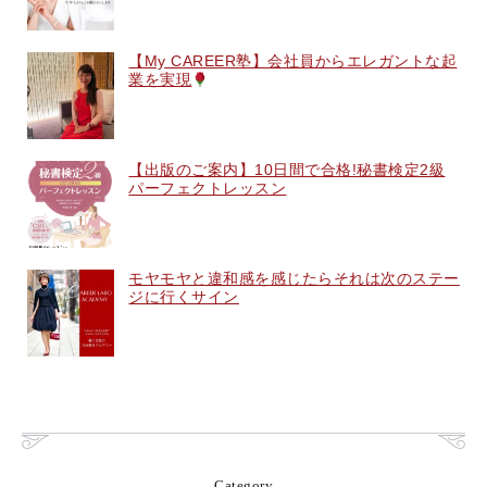
【My CAREER塾】会社員からエレガントな起
業を実現
【出版のご案内】10日間で合格!秘書検定2級
パーフェクトレッスン
モヤモヤと違和感を感じたらそれは次のステー
ジに行くサイン
Category