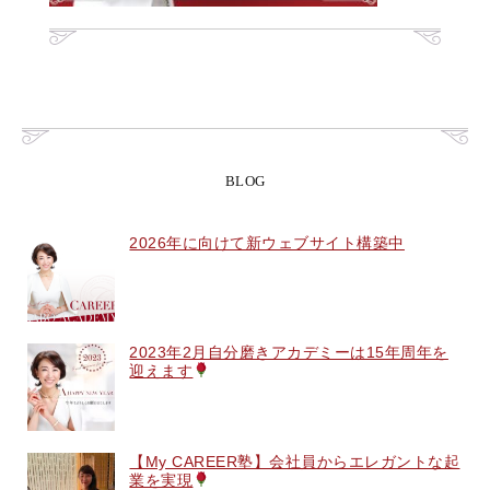
BLOG
2026年に向けて新ウェブサイト構築中
2023年2月自分磨きアカデミーは15年周年を
迎えます
【My CAREER塾】会社員からエレガントな起
業を実現