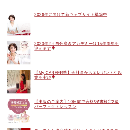
2026年に向けて新ウェブサイト構築中
2023年2月自分磨きアカデミーは15年周年を
迎えます
【My CAREER塾】会社員からエレガントな起
業を実現
【出版のご案内】10日間で合格!秘書検定2級
パーフェクトレッスン