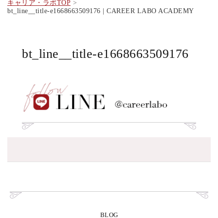
キャリア・ラボTOP
bt_line__title-e1668663509176 | CAREER LABO ACADEMY
bt_line__title-e1668663509176
BLOG