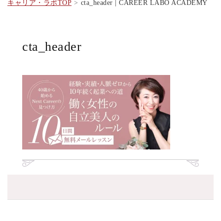
キャリア・ラボTOP
cta_header | CAREER LABO ACADEMY
cta_header