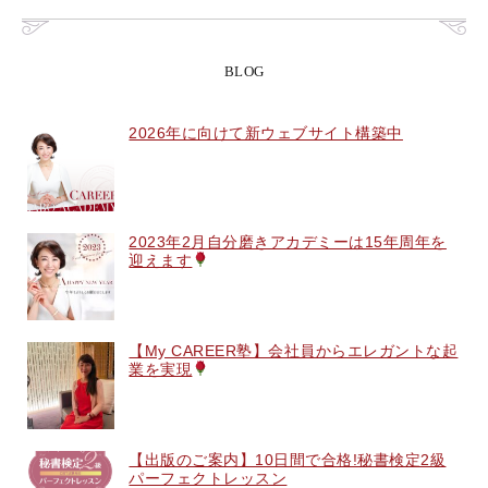
BLOG
2026年に向けて新ウェブサイト構築中
2023年2月自分磨きアカデミーは15年周年を
迎えます
【My CAREER塾】会社員からエレガントな起
業を実現
【出版のご案内】10日間で合格!秘書検定2級
パーフェクトレッスン