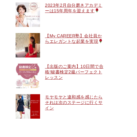
2023年2月自分磨きアカデミ
ーは15年周年を迎えます
【My CAREER塾】会社員か
らエレガントな起業を実現
【出版のご案内】10日間で合
格!秘書検定2級パーフェクト
レッスン
モヤモヤと違和感を感じたら
それは次のステージに行くサ
イン