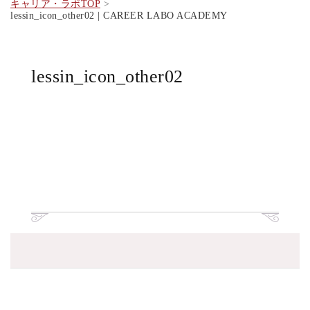
キャリア・ラボTOP
lessin_icon_other02 | CAREER LABO ACADEMY
lessin_icon_other02