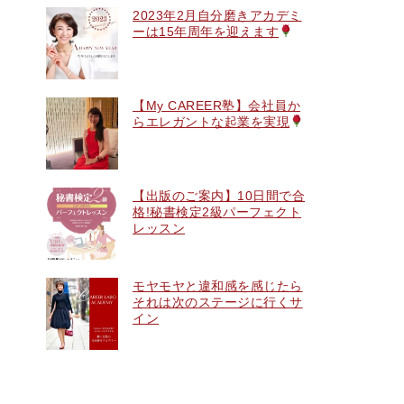
2023年2月自分磨きアカデミ
ーは15年周年を迎えます
【My CAREER塾】会社員か
らエレガントな起業を実現
【出版のご案内】10日間で合
格!秘書検定2級パーフェクト
レッスン
モヤモヤと違和感を感じたら
それは次のステージに行くサ
イン