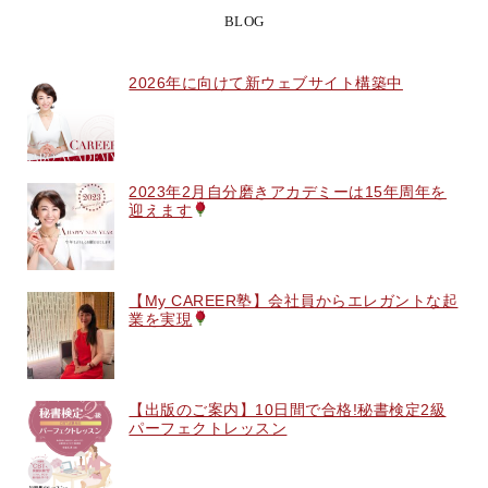
BLOG
2026年に向けて新ウェブサイト構築中
2023年2月自分磨きアカデミーは15年周年を
迎えます
【My CAREER塾】会社員からエレガントな起
業を実現
【出版のご案内】10日間で合格!秘書検定2級
パーフェクトレッスン