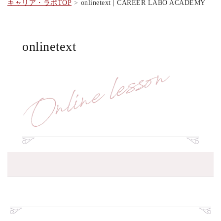
キャリア・ラボTOP
onlinetext | CAREER LABO ACADEMY
onlinetext