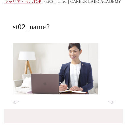
キャリア・ラボTOP
st02_name2 | CAREER LABO ACADEMY
st02_name2