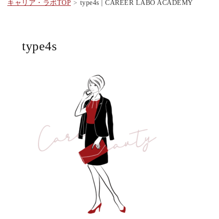
キャリア・ラボTOP
type4s | CAREER LABO ACADEMY
type4s