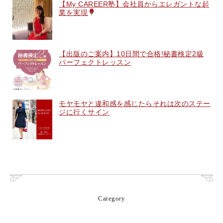
【My CAREER塾】会社員からエレガントな起
業を実現
【出版のご案内】10日間で合格!秘書検定2級
パーフェクトレッスン
モヤモヤと違和感を感じたらそれは次のステー
ジに行くサイン
Category