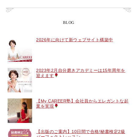
BLOG
2026年に向けて新ウェブサイト構築中
2023年2月自分磨きアカデミーは15年周年を
迎えます
【My CAREER塾】会社員からエレガントな起
業を実現
【出版のご案内】10日間で合格!秘書検定2級
パーフェクトレッスン