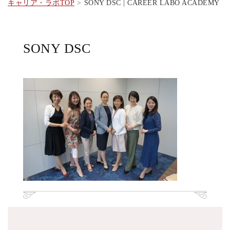
キャリア・ラボTOP
SONY DSC | CAREER LABO ACADEMY
SONY DSC