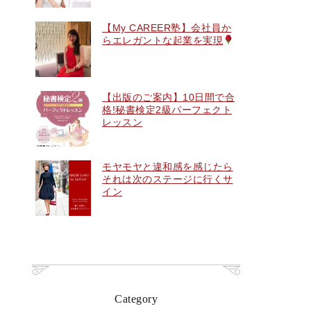
【My CAREER塾】会社員か
らエレガントな起業を実現
【出版のご案内】10日間で合
格!秘書検定2級パーフェクト
レッスン
モヤモヤと違和感を感じたら
それは次のステージに行くサ
イン
Category