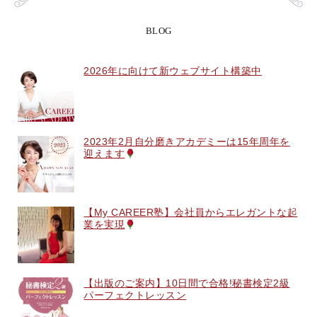
BLOG
2026年に向けて新ウェブサイト構築中
2023年2月自分磨きアカデミーは15年周年を
迎えます
【My CAREER塾】会社員からエレガントな起
業を実現
【出版のご案内】10日間で合格!秘書検定2級
パーフェクトレッスン