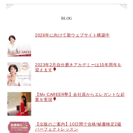
BLOG
2026年に向けて新ウェブサイト構築中
2023年2月自分磨きアカデミーは15年周年を
迎えます
【My CAREER塾】会社員からエレガントな起
業を実現
【出版のご案内】10日間で合格!秘書検定2級
パーフェクトレッスン