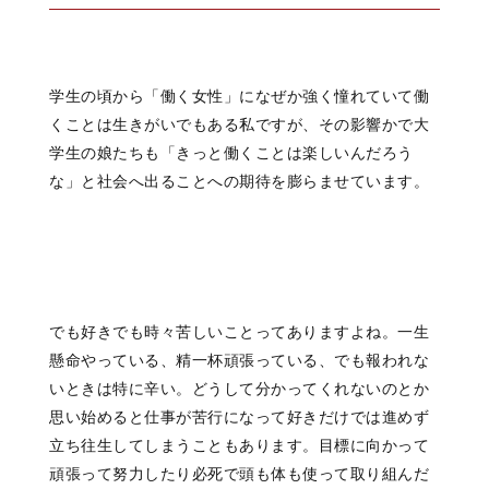
学生の頃から「働く女性」に
なぜか強く憧れていて
働
くことは生きがいでもある私ですが、
その影響かで大
学生の娘たちも
「きっと働くことは楽しいんだろう
な」と
社会へ出ることへの期待を
膨らませています。
でも好きでも時々
苦しいことってありますよね。
一生
懸命やっている、
精一杯頑張っている、
でも報われな
いときは特に辛い。
どうして分かってくれないのとか
思い始めると仕事が苦行になって
好きだけでは進めず
立ち往生してしまうこともあります。
目標に向かって
頑張って努力したり
必死で頭も体も使って取り組んだ