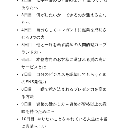
2日目 仕事を辞める? 辞めない？ 迷っている
あなたへ
3日目 何がしたいか、できるのか迷えるあな
たへ
4日目 自分らしくエレガントに起業を成功さ
せる3つの力
5日目 他と一線を画す講師の人間的魅力～ブ
ランド力～
6日目 本物志向のお客様に選ばれる質の高い
サービスとは
7日目 自分のビジネスを認知してもらうため
のSNS発信力
8日目 一瞬で惹き込まれるプレゼン力を高め
る方法
9日目 資格の活かし方～資格が資格以上の意
味を持つために～
10日目 やりたいことをやれている人生は本当
に素晴らしい