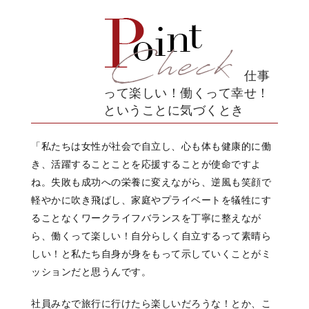
仕事
って楽しい！働くって幸せ！
ということに気づくとき
「私たちは女性が社会で自立し、
心も体も健康的に働
き、
活躍することことを応援することが
使命ですよ
ね。
失敗も成功への栄養に変えながら、
逆風も笑顔で
軽やかに吹き飛ばし、
家庭やプライベートを犠牲にす
ることなく
ワークライフバランスを丁寧に整えなが
ら、
働くって楽しい！
自分らしく自立するって素晴ら
しい！と
私たち自身が身をもって示していくことが
ミ
ッションだと思うんです。
社員みなで旅行に行けたら楽しいだろうな！とか、
こ