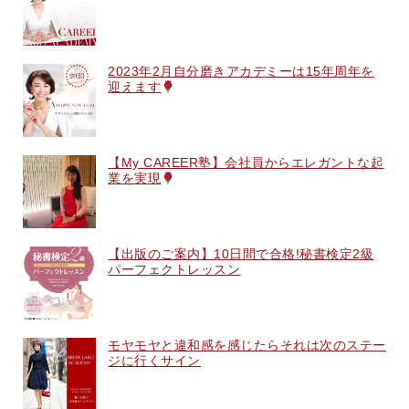
2023年2月自分磨きアカデミーは15年周年を
迎えます
【My CAREER塾】会社員からエレガントな起
業を実現
【出版のご案内】10日間で合格!秘書検定2級
パーフェクトレッスン
モヤモヤと違和感を感じたらそれは次のステー
ジに行くサイン