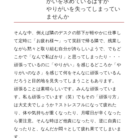
がいを求めているはずが
やりがいを失ってしまってい
ませんか
そんな中、
例えば隣のデスクの部下が軽やかに仕事し
て
定時に「お疲れ様〜」って笑顔で帰る隣で、
残業し
ながら黙々と取り組む自分が
誇らしいようで、
でもど
こかで
「なんで私ばかり」と思ってしまったり・・・
頑張っているのに
「やりがい」を感じるどころか
「や
りがいのなさ」を感じて
何をそんなに頑張っているん
だろうと
目的地を見失ってしまうこともあります。
頑張ることは素晴らしいです。みんな頑張っていま
す。私も頑張っています（笑）でもその「頑張り方」
は
大丈夫でしょうか？
ストレスフルになって疲れた
り、
体や気持ちが重くなったり、
月曜日が辛くなった
ら要注意。
そんな時ほど他責になったり、
逆に自責に
なったりと、
なんだか悶々として
疲れ果ててしまいま
す。