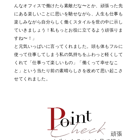
んなオフィスで働けたら素敵だな〜とか、
頑張った先
にある
楽しいことに思いを馳せながら、
人生も仕事も
楽しみながら
自分らしく働くスタイルを
世の中に示し
ていきましょう！
私もっとお役に立てるよう頑張りま
すね〜！」
と元気いっぱいに
言ってくれました。
頭も体もフルに
使って仕事してしまう
私の気持ちをふわっと軽くして
くれて
「仕事って楽しいもの」
「働くって幸せなこ
と」
という当たり前の素晴らしさを
改めて思い起こさ
せてくれました。
頑張