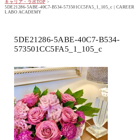
キャリア・ラボTOP
5DE21286-5ABE-40C7-B534-573501CC5FA5_1_105_c | CAREER
LABO ACADEMY
5DE21286-5ABE-40C7-B534-
573501CC5FA5_1_105_c