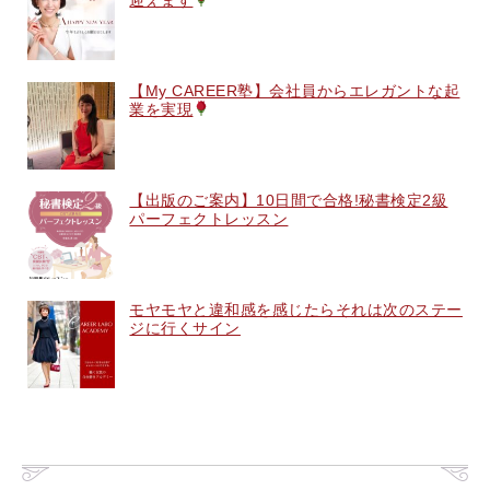
迎えます
【My CAREER塾】会社員からエレガントな起
業を実現
【出版のご案内】10日間で合格!秘書検定2級
パーフェクトレッスン
モヤモヤと違和感を感じたらそれは次のステー
ジに行くサイン