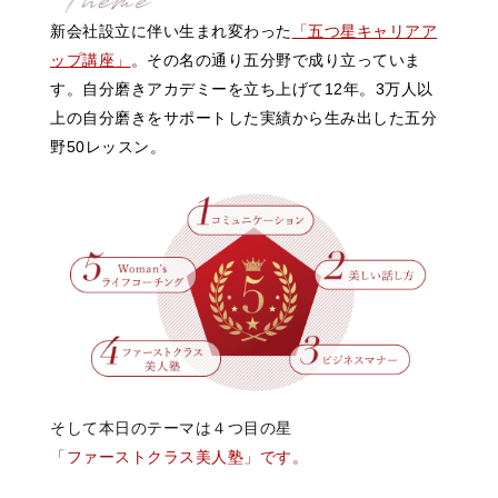
新会社設立に伴い生まれ変わった
「五つ星キャリアア
ップ講座」
。その名の通り
五分野で成り立っていま
す。
自分磨きアカデミーを立ち上げて12年。
3万人以
上の自分磨きをサポートした
実績から生み出した五分
野50レッスン。
そして本日のテーマは
４つ目の星
「ファーストクラス美人塾」です。