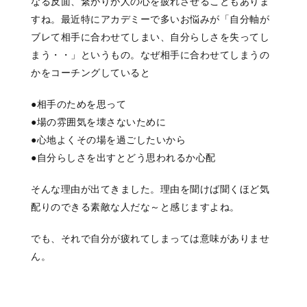
なる反面、
繋がりが人の心を
疲れさせることもありま
すね。
最近特にアカデミーで多いお悩みが
「自分軸が
ブレて
相手に合わせてしまい、
自分らしさを失ってし
まう・・」
というもの。
なぜ相手に合わせてしまうの
かを
コーチングしていると
●相手のためを思って
●場の雰囲気を壊さないために
●心地よくその場を過ごしたいから
●自分らしさを出すとどう思われるか心配
そんな理由が出てきました。
理由を聞けば聞くほど
気
配りのできる素敵な人だな～と
感じますよね。
でも、それで自分が疲れてしまっては意味がありませ
ん。