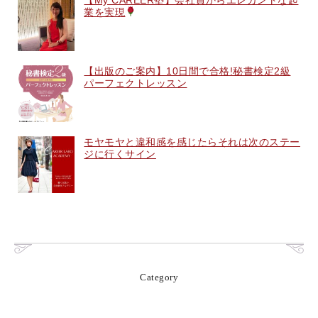
【My CAREER塾】会社員からエレガントな起
業を実現
【出版のご案内】10日間で合格!秘書検定2級
パーフェクトレッスン
モヤモヤと違和感を感じたらそれは次のステー
ジに行くサイン
Category