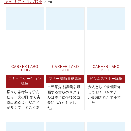
キャリア・ラボTOP
voice
CAREER LABO
CAREER LABO
CAREER LABO
BLOG
BLOG
BLOG
コミュニケーション
マナー講師養成講座
ビジネスマナー講座
講座
自己紹介や講義を録
大人として最低限知
様々な思考法を学ん
画する貴校のスタイ
っておくべきマナー
だり、次の日 から実
ルは本当に今後の成
が凝縮された講座で
践出来るようなこと
長につながりまし
した。
が多くて、すごく為
た。
になりました。