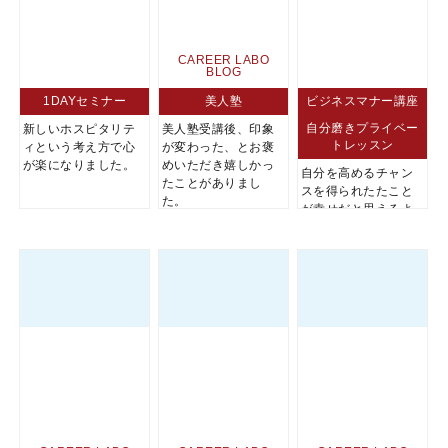
CAREER LABO
BLOG
1DAYセミナー
美人塾
ビジネスマナー講座
自分磨きプライベー
新しいホスピタリテ
美人塾受講後、印象
トレッスン
ィという考え方で心
が変わった、とお褒
が楽になりました。
めいただき嬉しかっ
自分を高めるチャン
たことがありまし
スを得られたたこと
た。
が幸せだと思えるよ
うになりました。