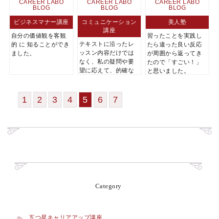
CAREER LABO
CAREER LABO
CAREER LABO
BLOG
BLOG
BLOG
ビジネスマナー講座
コミュニケーション
美人塾
講座
自分の価値観を客観
習ったことを実践し
テキストに沿ったレ
的 に 知ることができ
たら違った良い反応
ッスン内容だけでは
ました。
が周囲から返ってき
なく、私の疑問や要
たので「すごい！」
望に応えて、的確な
と思いました。
アドバイスをいただ...
1
2
3
4
5
6
7
Category
五つ星キャリアアップ講座