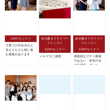
1DAYセミナー
自分磨きプライベー
自分磨きプライベー
トレッスン
トレッスン
子育ての中自分の人
1DAYセミナー
1DAYセミナー
生がどんどん前に進
む感覚があります
メルマガご感想
表面的なマナー講座
ではない「女性の生
き方講座」でした。