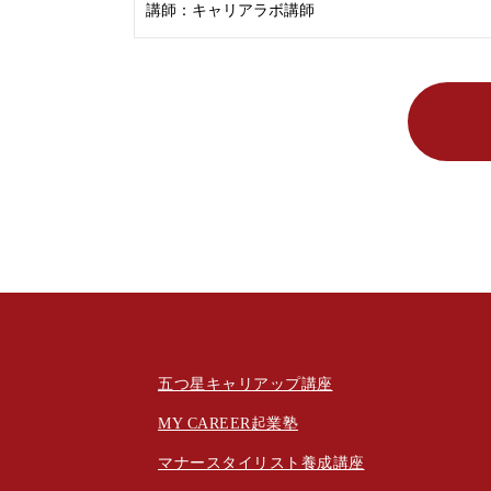
講師：
キャリアラボ講師
CAREER LABOについて
五つ星キャリアップ講座
MY CAREER起業塾
マナースタイリスト養成講座