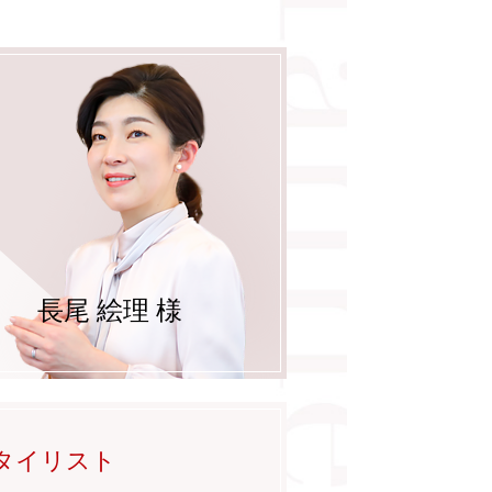
長尾 絵理 様
タイリスト