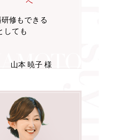
へ
遇研修もできる
としても
山本 暁子 様