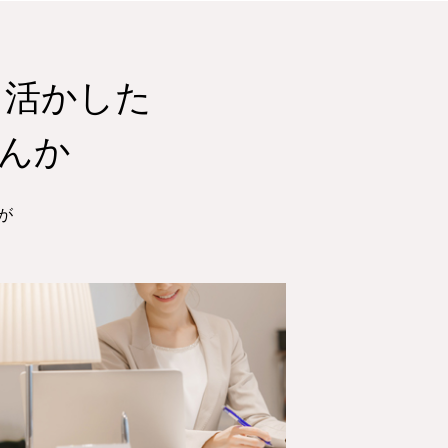
％活かした
んか
が