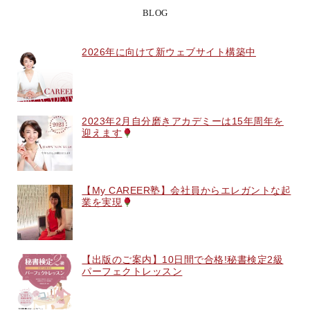
BLOG
2026年に向けて新ウェブサイト構築中
2023年2月自分磨きアカデミーは15年周年を
迎えます
【My CAREER塾】会社員からエレガントな起
業を実現
【出版のご案内】10日間で合格!秘書検定2級
パーフェクトレッスン