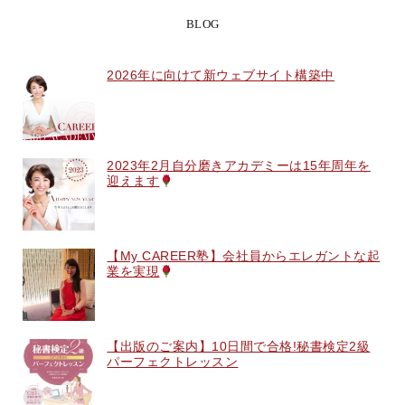
BLOG
2026年に向けて新ウェブサイト構築中
2023年2月自分磨きアカデミーは15年周年を
迎えます
【My CAREER塾】会社員からエレガントな起
業を実現
【出版のご案内】10日間で合格!秘書検定2級
パーフェクトレッスン