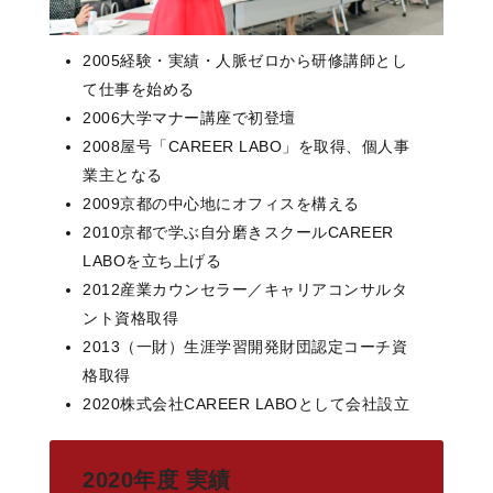
2005
経験・実績・人脈ゼロから研修講師とし
て仕事を始める
2006
大学マナー講座で初登壇
2008
屋号「CAREER LABO」を取得、個人事
業主となる
2009
京都の中心地にオフィスを構える
2010
京都で学ぶ自分磨きスクールCAREER
LABOを立ち上げる
2012
産業カウンセラー／キャリアコンサルタ
ント資格取得
2013
（一財）生涯学習開発財団認定コーチ資
格取得
2020
株式会社CAREER LABOとして会社設立
2020年度 実績