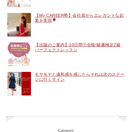
【My CAREER塾】会社員からエレガントな起
業を実現
【出版のご案内】10日間で合格!秘書検定2級
パーフェクトレッスン
モヤモヤと違和感を感じたらそれは次のステー
ジに行くサイン
Category