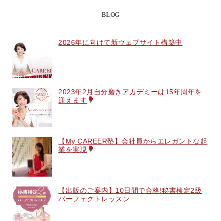
BLOG
2026年に向けて新ウェブサイト構築中
2023年2月自分磨きアカデミーは15年周年を
迎えます
【My CAREER塾】会社員からエレガントな起
業を実現
【出版のご案内】10日間で合格!秘書検定2級
パーフェクトレッスン