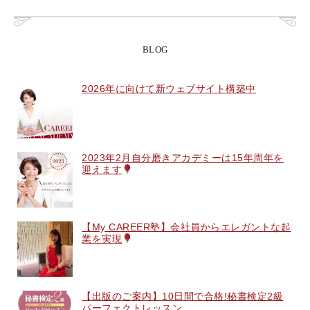
BLOG
2026年に向けて新ウェブサイト構築中
2023年2月自分磨きアカデミーは15年周年を
迎えます
【My CAREER塾】会社員からエレガントな起
業を実現
【出版のご案内】10日間で合格!秘書検定2級
パーフェクトレッスン