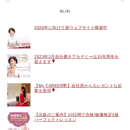
BLOG
2026年に向けて新ウェブサイト構築中
2023年2月自分磨きアカデミーは15年周年を
迎えます
【My CAREER塾】会社員からエレガントな起
業を実現
【出版のご案内】10日間で合格!秘書検定2級
パーフェクトレッスン