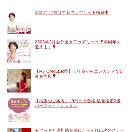
2026年に向けて新ウェブサイト構築中
2023年2月自分磨きアカデミーは15年周年を
迎えます
【My CAREER塾】会社員からエレガントな起
業を実現
【出版のご案内】10日間で合格!秘書検定2級
パーフェクトレッスン
モヤモヤと違和感を感じたらそれは次のステー